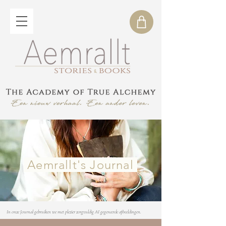
Aemrallt's Journal
In onze Journal gebruiken we met plezier zorgvuldig AI gegeneerde afbeeldingen.