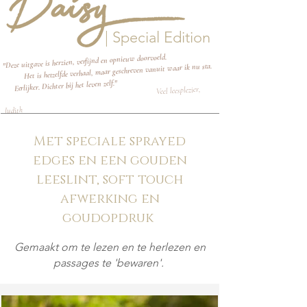
| Special Edition
"Deze uitgave is herzien, verfijnd en opnieuw doorvoeld.
Het is hetzelfde verhaal, maar geschreven vanuit waar ik nu sta.
Eerlijker. Dichter bij het leven zelf."
Veel leesplezier,
Judith
Met speciale sprayed
edges en een gouden
leeslint, soft touch
afwerking en
goudopdruk
Gemaakt om te lezen en te herlezen en
passages te 'bewaren'.