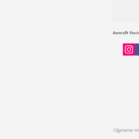
Aemrallt Stor
Algemene v