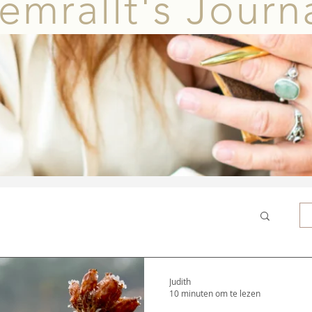
mrallt's Journ
Judith
10 minuten om te lezen