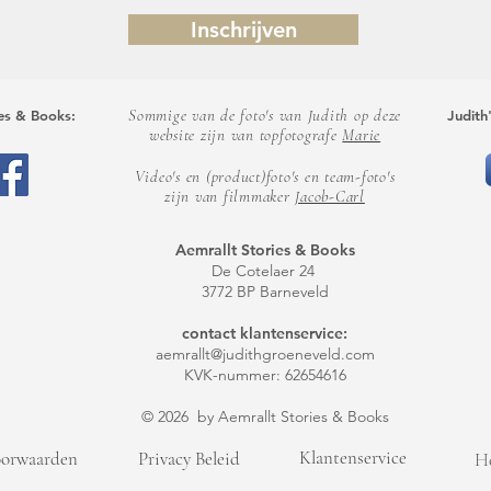
Inschrijven
Sommige van de foto's van Judith op deze
ies & Books:
Judith
website
zijn van topfotografe
Marie
Video's en (product)foto's en team-foto's
zijn van filmmaker
Jacob-Carl
Aemrallt Stories & Books
De Cotelaer 24
3772 BP Barneveld
contact klantenservice:
aemrallt@judithgroeneveld.com
KVK-nummer: 62654616
© 2026 by Aemrallt Stories & Books
Klantenservice
oorwaarden
Privacy Beleid
H