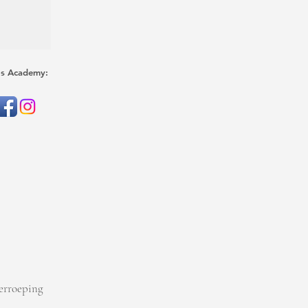
's Academy:
erroeping