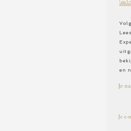
Volg
Lees
Exp
uit
beki
en n
Je n
Je e-