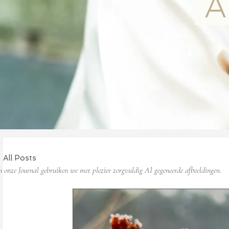
Ae
All Posts
n onze Journal gebruiken we met plezier zorgvuldig AI gegeneerde afbeeldingen.