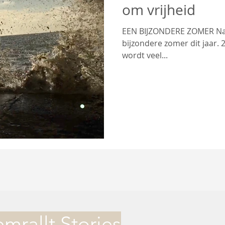
om vrijheid
EEN BIJZONDERE ZOMER Natuurlijk is het om vele redenen een
bijzondere zomer dit jaar. 
wordt veel...
mrallt Stories