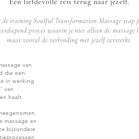
Een liefdevolle reis terug naar jezelf.
 de training Soulful Transformation Massage stap j
verdiepend proces waarin je niet alleen de massage l
maar vooral de verbinding met jezelf versterkt.​
fmassage van
d die een
e in werking
s' van
en haalt.
e meegenomen
de massage en
ze bijzondere
tieprocessen