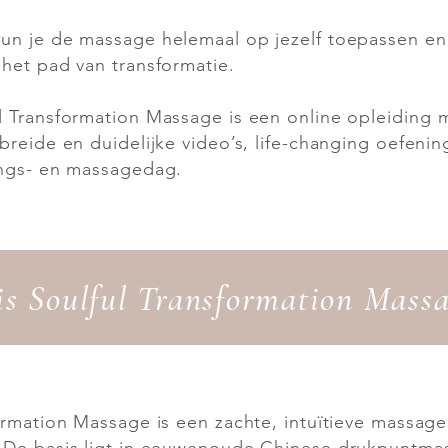
n je de massage helemaal op jezelf toepassen en
het pad van transformatie.
 Transformation Massage is een online opleiding m
breide en duidelijke video’s, life-changing oefeni
ings- en massagedag.
is Soulful Transformation Massa
ormation Massage is een zachte, intuïtieve massage