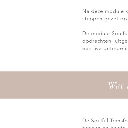
Na deze module ku
stappen gezet op 
De module Soulful
opdrachten, uitge
een live ontmoet
Wat 
De Soulful Transf