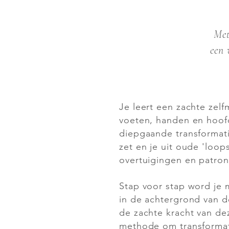
Met
een 
Je leert een zachte zel
voeten, handen en hoof
diepgaande transformati
zet en je uit oude 'loop
overtuigingen en patron
Stap voor stap word j
in de achtergrond van 
de zachte kracht van de
methode om transforma