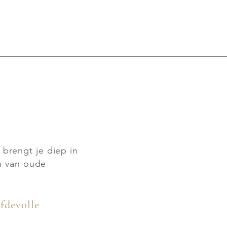
brengt je diep in
en van oude
efdevolle