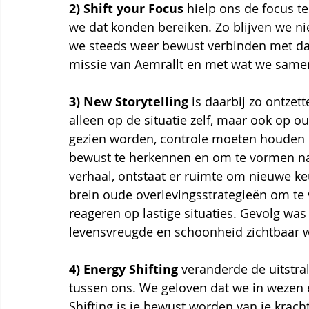
2)
Shift your Focus 
hielp ons de focus t
we dat konden bereiken. Zo blijven we ni
we steeds weer bewust verbinden met dat
missie van Aemrallt en met wat we samen
3)
New Storytelling 
is daarbij zo ontzet
alleen op de situatie zelf, maar ook op ou
gezien worden, controle moeten houden o
bewust te herkennen en om te vormen na
verhaal, ontstaat er ruimte om nieuwe k
brein oude overlevingsstrategieën om te
reageren op lastige situaties. Gevolg was 
levensvreugde en schoonheid zichtbaar 
4)
Energy Shifting 
veranderde de uitstra
tussen ons. We geloven dat we in wezen e
Shifting
is je bewust worden van je krach