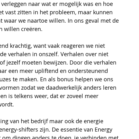
e verleggen naar wat er mogelijk was en hoe 
et vast zitten in het probleem, maar kunnen 
 waar we naartoe willen. In ons geval met de 
 willen creëren.
tend krachtig, want vaak reageren we niet 
de verhalen in onszelf. Verhalen over niet 
f jezelf moeten bewijzen. Door die verhalen 
ar een meer upliftend en ondersteunend 
euzes te maken. En als bonus helpen we ons 
 vormen zodat we daadwerkelijk anders leren 
en is telkens weer, dat er zoveel meer 
wordt.
ling van het bedrijf maar ook de energie 
nergy-shifters zijn. De essentie van Energy 
t om dingen anders te doen, je verbinden met 