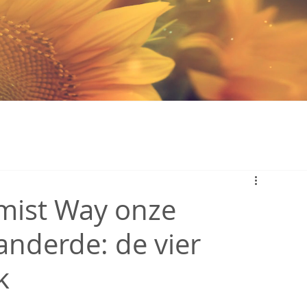
mist Way onze
nderde: de vier
k