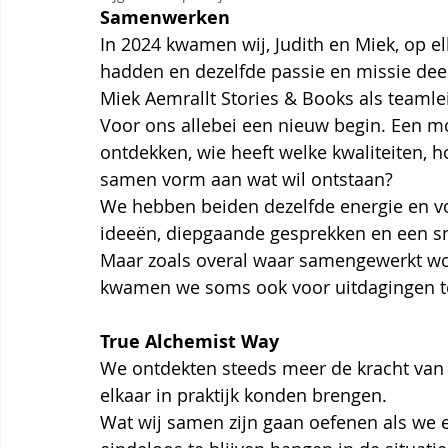
Samenwerken
In 2024 kwamen wij, Judith en Miek, op el
hadden en dezelfde passie en missie dee
Miek Aemrallt Stories & Books als teamle
Voor ons allebei een nieuw begin. Een m
ontdekken, wie heeft welke kwaliteiten, 
samen vorm aan wat wil ontstaan?
We hebben beiden dezelfde energie en vo
ideeën, diepgaande gesprekken en een sne
Maar zoals overal waar samengewerkt wordt
kwamen we soms ook voor uitdagingen te
True Alchemist Way
We ontdekten steeds meer de kracht van
elkaar in praktijk konden brengen.
Wat wij samen zijn gaan oefenen als we 