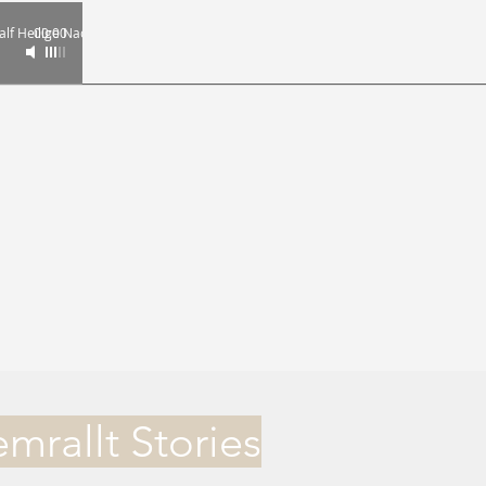
alf Heilige Nachten
00:00
mrallt Stories