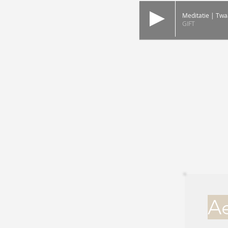
Meditatie | Twa
GIFT
Ae