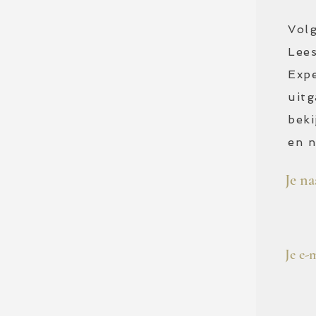
Volg
Lees
Exp
uit
beki
en n
Je n
Je e-