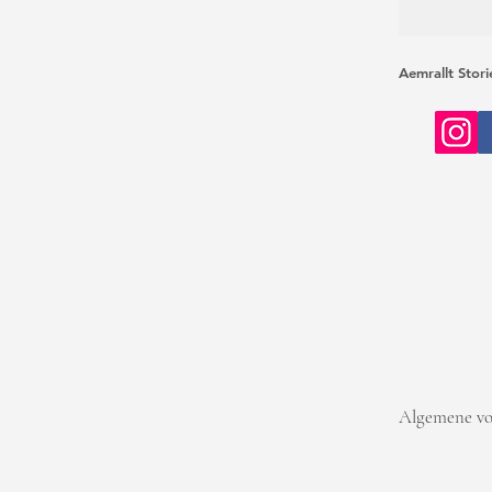
Aemrallt Stor
Algemene v