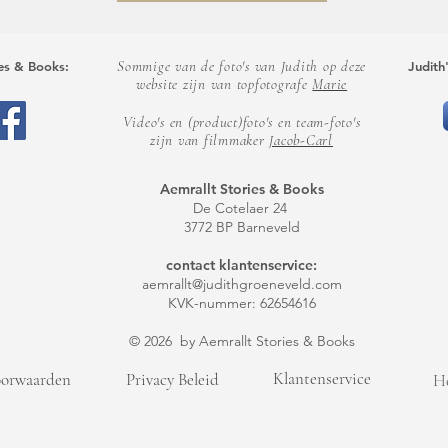
Sommige van de foto's van Judith op deze
ies & Books:
Judith
website
zijn van topfotografe
Marie
Video's en (product)foto's en team-foto's
zijn van filmmaker
Jacob-Carl
Aemrallt Stories & Books
De Cotelaer 24
3772 BP Barneveld
contact klantenservice:
aemrallt@judithgroeneveld.com
KVK-nummer: 62654616
© 2026 by Aemrallt Stories & Books
Klantenservice
oorwaarden
Privacy Beleid
H