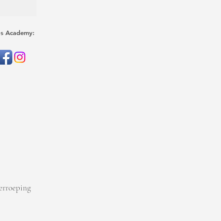
's Academy:
erroeping