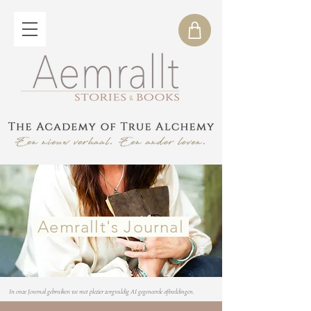
Aemrallt's Journal
In onze Journal gebruiken we met plezier zorgvuldig AI gegeneerde afbeeldingen.